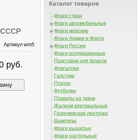
Каталог товаров
Флаги стран
Флаги автомобильные
 СССР
Флаги морские
Флаги Армии и Флота
Артикул wm5
Флаги России
Флаги коллекционные
Подставки для флагов
0 руб.
Флагштоки
Галстуки
Платки
зину
Футболки
Плакаты на ткани
Жалюзи вертикальные
Георгиевская ленточка
Вымпелы
Флаги вышитые
Флаги настольные