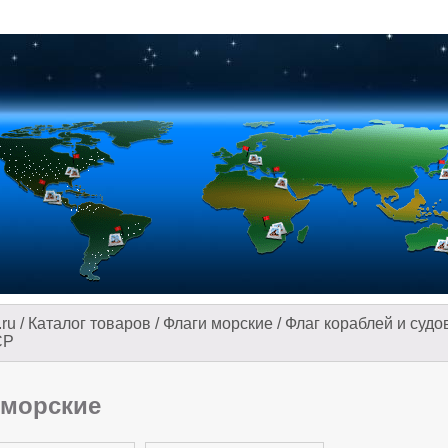
.ru
/
Каталог товаров
/
Флаги морские
/
Флаг кораблей и судо
СР
 морские