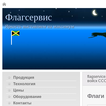
Флагсервис
Яркость выставляем на максимум
flagservice
Продукция
войск СС
Технология
Цены
Флаги
Оборудование
Контакты