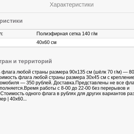
Характеристики
ристики
л:
Полиэфирная сетка 140 г/м
40х60 см
тран и территорий
 флага любой страны размера 90х135 см (шёлк 70 г/м) — 8
оимость флага любой страны размера 30x45 см с креплени
томобиля — 350 рублей. Доставка.Представлены не все фла
аполняется.Время работы с 8-00 до 22-00 без перерывов и
Стоимость одного флага в рублях для других вариантов раз
ер | 40х60...