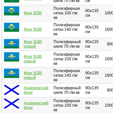
шелк 70 г/м кв
см
Полиэфирная
90х135
Флаг ВДВ
сетка 100 г/м
1000
см
кв
Полиэфирная
90х135
Флаг ВДВ
сетка 140 г/м
1600
см
кв
Флаг ВДВ
Полиэфирный
90х135
800
новый
шелк 70 г/м кв
см
Полиэфирная
Флаг ВДВ
90х135
сетка 100 г/м
1000
новый
см
кв
Полиэфирная
Флаг ВДВ
90х135
сетка 140 г/м
1600
новый
см
кв
Андреевский
Полиэфирный
90х135
800
флаг
шелк 70 г/м кв
см
Полиэфирная
Андреевский
90х135
сетка 100 г/м
1000
флаг
см
кв