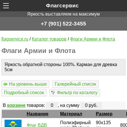
Флагсервис
Яркость выставляем на максимум
+7 (901) 522-3455
flagservice.ru
/
Каталог товаров
/
Флаги Армии и Флота
Флаги Армии и Флота
Яркость обратной стороны 100%. Карман для древка
5см
На уровень выше
Галерейный список
Подробный список
Фильтр по каталогу
В
корзине
товаров:
0
, на сумму
0 руб.
Название
Материал
Размер
Полиэфирный
90х135
Флаг ВДВ
800