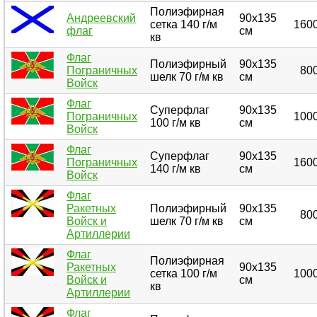
Полиэфирная
Андреевский
90х135
сетка 140 г/м
1600
флаг
см
кв
Флаг
Полиэфирный
90х135
Пограничных
800
шелк 70 г/м кв
см
Войск
Флаг
Суперфлаг
90х135
Пограничных
1000
100 г/м кв
см
Войск
Флаг
Суперфлаг
90х135
Пограничных
1600
140 г/м кв
см
Войск
Флаг
Ракетных
Полиэфирный
90х135
800
Войск и
шелк 70 г/м кв
см
Артиллерии
Флаг
Полиэфирная
Ракетных
90х135
сетка 100 г/м
1000
Войск и
см
кв
Артиллерии
Флаг