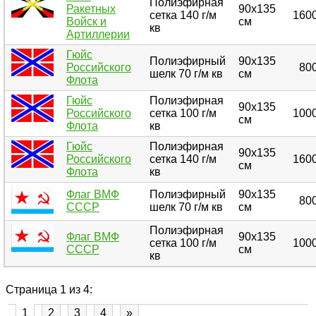
Полиэфирная
Ракетных
90х135
сетка 140 г/м
1600
Войск и
см
кв
Артиллерии
Гюйс
Полиэфирный
90х135
Российского
800
шелк 70 г/м кв
см
Флота
Гюйс
Полиэфирная
90х135
Российского
сетка 100 г/м
1000
см
Флота
кв
Гюйс
Полиэфирная
90х135
Российского
сетка 140 г/м
1600
см
Флота
кв
Флаг ВМФ
Полиэфирный
90х135
800
СССР
шелк 70 г/м кв
см
Полиэфирная
Флаг ВМФ
90х135
сетка 100 г/м
1000
СССР
см
кв
Страница 1 из 4:
1
2
3
4
»