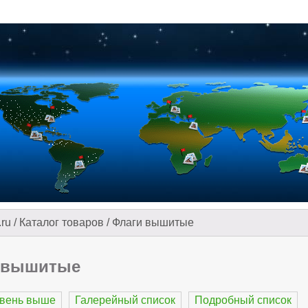
.ru
/
Каталог товаров
/
Флаги вышитые
 вышитые
овень выше
Галерейный список
Подробный список