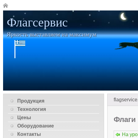
Флагсервис
Яркость выставляем на максимум
flagservice
Продукция
Технология
Цены
Флаги
Оборудование
Контакты
На ур