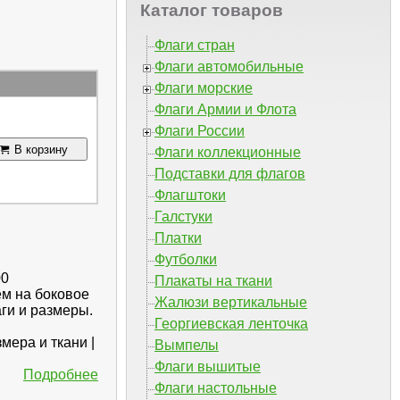
Каталог товаров
Флаги стран
Флаги автомобильные
Флаги морские
Флаги Армии и Флота
Флаги России
В корзину
Флаги коллекционные
Подставки для флагов
Флагштоки
Галстуки
Платки
Футболки
00
Плакаты на ткани
ем на боковое
Жалюзи вертикальные
ги и размеры.
Георгиевская ленточка
мера и ткани |
Вымпелы
Флаги вышитые
Подробнее
Флаги настольные