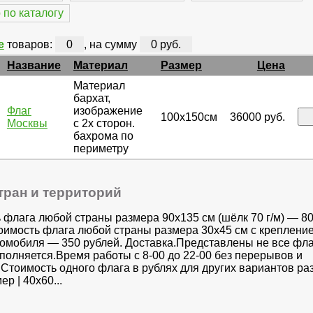
 по каталогу
е
товаров:
0
, на сумму
0 руб.
Название
Материал
Размер
Цена
Материал
бархат,
Флаг
изображение
100х150см
36000 руб.
Москвы
с 2х сторон.
бахрома по
периметру
тран и территорий
 флага любой страны размера 90х135 см (шёлк 70 г/м) — 8
оимость флага любой страны размера 30x45 см с креплени
томобиля — 350 рублей. Доставка.Представлены не все фла
аполняется.Время работы с 8-00 до 22-00 без перерывов и
Стоимость одного флага в рублях для других вариантов раз
ер | 40х60...