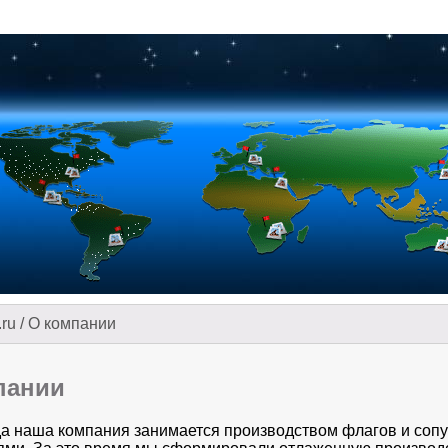
.ru
/
О компании
пании
да наша компания занимается производством флагов и со