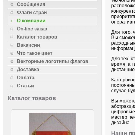
технологи
Сообщения
расположе
конкурент
Флаги стран
приоритет
О компании
оперативн
On-line заказ
Для того, 
Каталог товаров
Вы сможет
расходным
Вакансии
информаци
Что такое цвет
Для тех, к
Векторные логотипы флагов
время, а 
дистанцио
Доставка
Оплата
Как произ
постоянны
Статьи
случае буд
Каталог товаров
Вы можете
абстракция
цифровые 
мастер пе
дизайна
Наши п