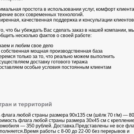
имальная простота в использовании услуг, комфорт клиента
рение всех современных технологий.
иренная, качественная поддержка и консультации клиентов
го, что бы убеждать Вас сделать заказ в нашей компании, м
общить несколько фактов о своей работе:
наем и любим свое дело
с собственная мощная производственная база
еремся только за то, что реально можем выполнить
существляем доставку готового тиража
оставляем особые условия постоянным клиентам
тран и территорий
 флага любой страны размера 90х135 см (шёлк 70 г/м) — 8
оимость флага любой страны размера 30x45 см с креплени
томобиля — 350 рублей. Доставка.Представлены не все фла
аполняется.Время работы с 8-00 до 22-00 без перерывов и