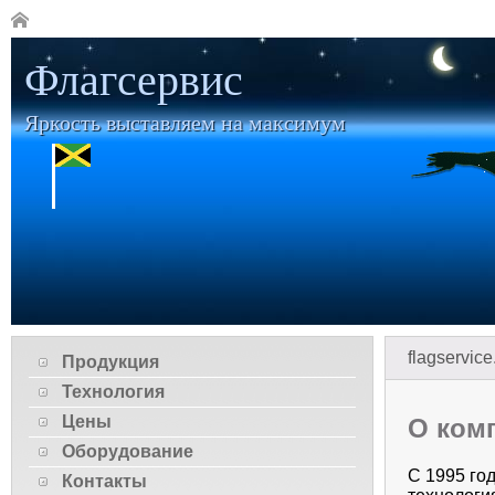
Флагсервис
Яркость выставляем на максимум
flagservice
Продукция
Технология
Цены
О ком
Оборудование
С 1995 го
Контакты