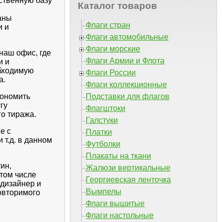
ственную базу
Каталог товаров
аны
Флаги стран
и и
Флаги автомобильные
Флаги морские
 наш офис, где
Флаги Армии и Флота
и и
обходимую
Флаги России
а.
Флаги коллекционные
кономить
Подставки для флагов
гу
Флагштоки
о тиража.
Галстуки
е с
Платки
 т.д. в данном
Футболки
Плакаты на ткани
ин,
Жалюзи вертикальные
 том числе
Георгиевская ленточка
дизайнер и
Вымпелы
овторимого
Флаги вышитые
Флаги настольные