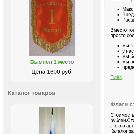
Макс
Внед
Расш
Вместо то
просто со
мы з
у на
мы б
Вымпел 1 место
мы о
пред
Цена 1600 руб.
Плёс
Каталог товаров
Флаги с
Стоимость
рублей.Ст
стекло ав
Каталог з