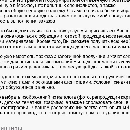
ями. За это время мы сформировали отлаженную производ
нную в Москве, штат опытных специалистов, а также
оспособную ценовую политику. С самого начала были выбр
ы развития производства - качество выпускаемой продукци
ость выполнения заказов
что бы оценить качество наших услуг, мы приглашаем Вас в
е ознакомиться с образцами готовой продукции, носителям
и материалами. Кроме того, Вы сможете получить всю не
ю относительно подготовки подходящего для печати макет
то уже имеет опыт заказа аналогичной продукции и хочет сэ
также для региональных компаний мы рады предложить услу
нного размещения заказа с последующей доставкой готовог
водственная компания, мы заинтересованы в сотрудничеств
ми клиентами и рекламными агентствами. Условия, скидки и
ут обсуждаться отдельно.
 выбрать изображений из каталога (фото, репродукции карт
, детская тематика, графика), а также использовать свои, в
фотографии. В вашем распоряжении всегда есть опытный 
чатного производства, которые помогут вам в создании неп
ринципы