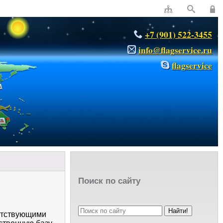
+7 (901) 522-3455
info@flagservice.ru
flagservice
Поиск по сайту
путствующими