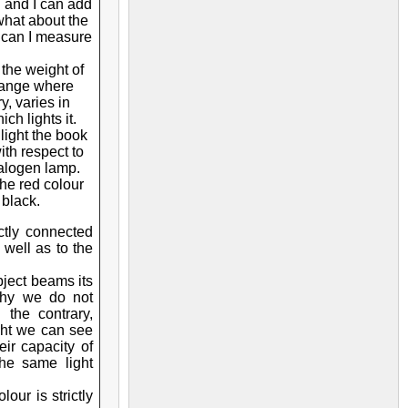
d and I can add
 what about the
 can I measure
 the weight of
hange where
y, varies in
ich lights it.
 light the book
with respect to
halogen lamp.
the red colour
black.
ictly connected
 well as to the
bject beams its
why we do not
 the contrary,
ght we can see
eir capacity of
the same light
lour is strictly