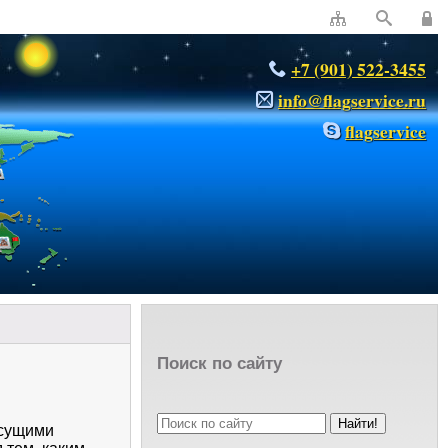
+7 (901) 522-3455
info@flagservice.ru
flagservice
Поиск по сайту
исущими