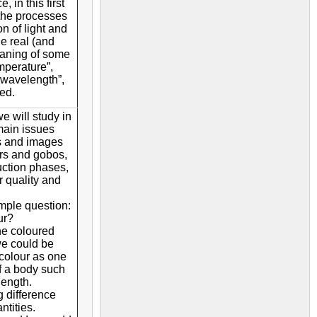
, in this first
 the processes
n of light and
he real (and
aning of some
emperature”,
“wavelength”,
ied.
e will study in
main issues
rs and images
ters and gobos,
duction phases,
r quality and
imple question:
ur?
the coloured
we could be
 colour as one
of a body such
length.
g difference
tities.