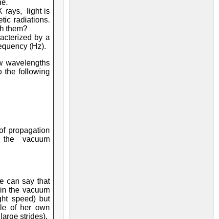
ne.
rays, light is
tic radiations.
sh them?
racterized by a
requency (Hz).
ow wavelengths
 the following
 of propagation
n the vacuum
we can say that
 in the vacuum
ght speed) but
yle of her own
 large strides).