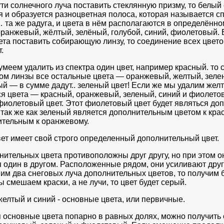
ти солнечного луча поставить стеклянную призму, то белый 
я и образуется разноцветная полоса, которая называется с
та же радуга, и цвета в нём располагаются в определённо
оранжевый, жёлтый, зелёный, голубой, синий, фиолетовый.
вета поставить собирающую линзу, то соединение всех цвето
.
умеем удалить из спектра один цвет, например красный. то
ом линзы все остальные цвета — оранжевый, желтый, зелен
й — в сумме дадут.. зеленый цвет! Если же мы удалим желт
я цвета — красный, оранжевый, зеленый, синий и фиолето
фиолетовый цвет. Этот фиолетовый цвет будет являться д
 так же как зеленый является дополнительным цветом к крас
тельным к оранжевому.
ет имеет свой строго определенный дополнительный цвет.
нительных цвета противоположны друг другу, но при этом о
 один в другом. Расположенные рядом, они усиливают друг
им два снеговых луча дополнительных цветов, то получим б
 смешаем краски, а не лучи, то цвет будет серый.
желтый и синий - основные цвета, или первичные.
основные цвета попарно в равных долях, можно получить