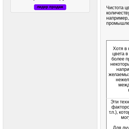
лидер продаж
Чистота ц
количеств
например,
промышлен
Хотя в
цвета в
более п
некотор
напри
желаемых
нежел
межд
Эти тех
факторо
т.п.), ко
мог
Для лу