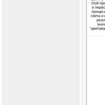
этой пр
в перво
процес
света и
реал
знач
"цветова