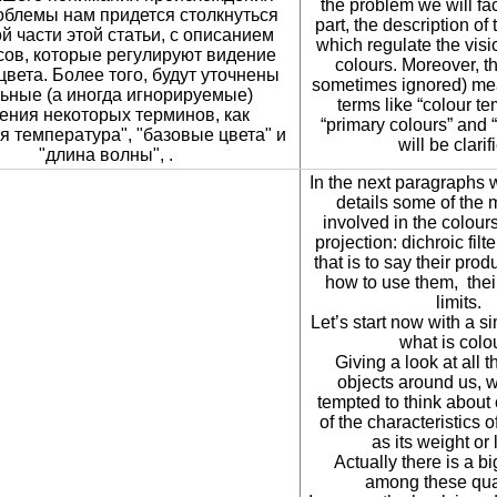
the problem we will face
облемы нам придется столкнуться
part, the description of
й части этой статьи, с описанием
which regulate the visio
сов, которые регулируют видение
colours. Moreover, t
 цвета. Более того, будут уточнены
sometimes ignored) me
ьные (а иногда игнорируемые)
terms like “colour t
ения некоторых терминов, как
“primary colours” and 
я температура", "базовые цвета" и
will be clarif
"длина волны", .
In the next paragraphs w
details some of the 
involved in the colou
projection: dichroic fil
that is to say their pro
how to use them, thei
limits.
Let’s start now with a s
what is colo
Giving a look at all 
objects around us, 
tempted to think about
of the characteristics 
as its weight or 
Actually there is a bi
among these quan