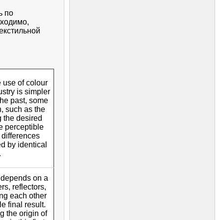
ь по
бходимо,
текстильной
use of colour
stry is simpler
the past, some
n, such as the
g the desired
he perceptible
 differences
d by identical
.
 depends on a
ers, reflectors,
ing each other
 final result.
g the origin of