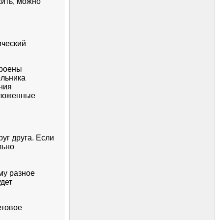
ить, можно
ический
троены
ольника
ния
оложенные
уг друга. Если
льно
му разное
удет
етовое