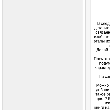
В след
деталях
связанн
изображ
этапы их
Давайт
Посмотре
подум
характер
На са
Можно 
добавит
такое р
цвет? 
из
книги на