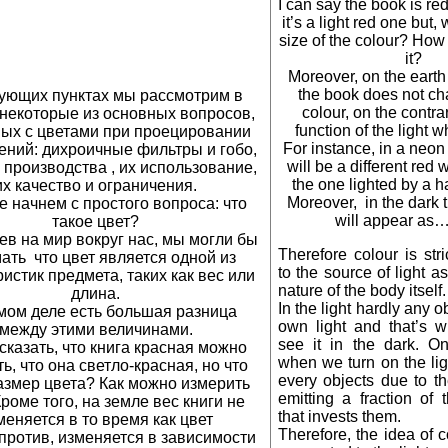
I can say the book is re
it’s a light red one but,
size of the colour? How
it?
Moreover, on the earth
the book does not c
ующих пунктах мы рассмотрим в
colour, on the contrar
 некоторые из основных вопросов,
function of the light wh
ых с цветами при проецировании
For instance, in a neon
ений: дихроичные фильтры и гобо,
will be a different red 
 производства , их использование,
the one lighted by a 
их качество и ограничения.
Moreover, in the dark 
е начнем с простого вопроса: что
will appear as…
такое цвет?
в на мир вокруг нас, мы могли бы
Therefore colour is str
ать что цвет является одной из
to the source of light as
истик предмета, таких как вес или
nature of the body itself.
длина.
In the light hardly any o
мом деле есть большая разница
own light and that’s 
между этими величинами.
see it in the dark. On
сказать, что книга красная можно
when we turn on the li
ь, что она светло-красная, но что
every objects due to th
азмер цвета? Как можно измерить
emitting a fraction of 
Кроме того, на земле вес книги не
that invests them.
меняется в то время как цвет
Therefore, the idea of co
против, изменяется в зависимости