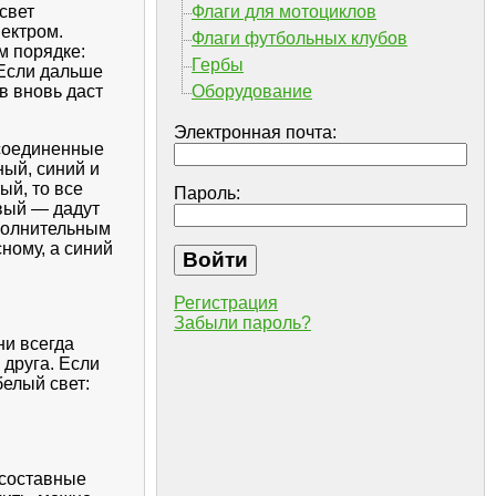
свет
Флаги для мотоциклов
пектром.
Флаги футбольных клубов
м порядке:
Гербы
 Если дальше
в вновь даст
Оборудование
Электронная почта:
 соединенные
ый, синий и
ый, то все
Пароль:
вый — дадут
ополнительным
ному, а синий
Регистрация
Забыли пароль?
ни всегда
 друга. Если
елый свет:
 составные