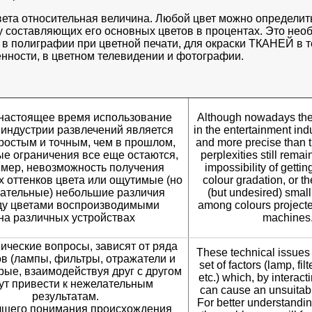
вета относительная величина. Любой цвет можно определит
у составляющих его основных цветов в процентах. Это нео
 в полиграфии при цветной печати, для окраски ТКАНЕЙ в 
ности, в цветном телевидении и фотографии.
 настоящее время использование
Although nowadays the 
 индустрии развлечений является
in the entertainment indu
ростым и точным, чем в прошлом,
and more precise than 
ые ограничения все еще остаются,
perplexities still remai
мер, невозможность получения
impossibility of gettin
 оттенков цвета или ощутимые (но
colour gradation, or t
ательные) небольшие различия
(but undesired) small
у цветами воспроизводимыми
among colours projecte
на различных устройствах
machines
нические вопросы, зависят от ряда
These technical issues
в (лампы, фильтры, отражатели и
set of factors (lamp, filt
торые, взаимодействуя друг с другом
etc.) which, by interact
ут привести к нежелательным
can cause an unsuitable
результатам.
For better understandin
чшего понимания происхождения