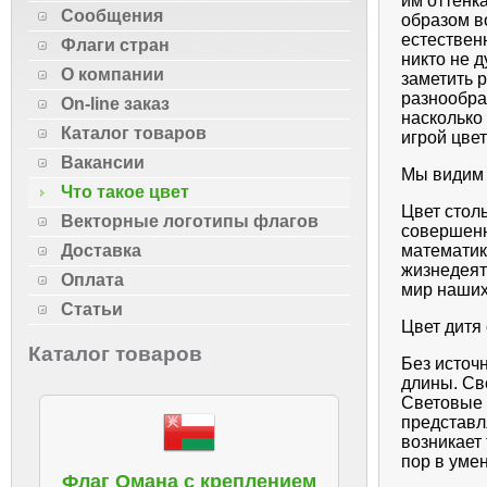
им оттенк
Сообщения
образом в
естественн
Флаги стран
никто не д
О компании
заметить 
разнообра
On-line заказ
насколько 
Каталог товаров
игрой цвет
Вакансии
Мы видим 
Что такое цвет
Цвет столь
Векторные логотипы флагов
совершенн
математика
Доставка
жизнедеят
Оплата
мир наших
Статьи
Цвет дитя 
Каталог товаров
Без источн
длины. Св
Световые 
представл
возникает 
пор в уме
Флаг Омана с креплением