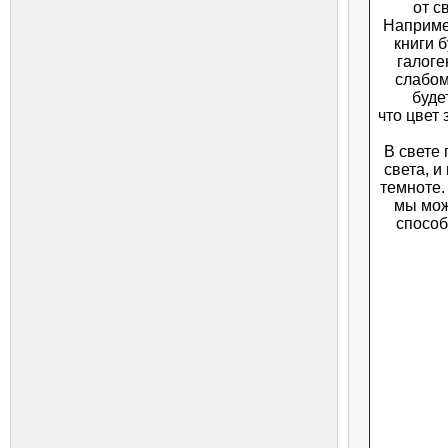
от с
Наприме
книги 
галоге
слабом
буде
что цвет 
В свете
света, и
темноте.
мы мож
способ