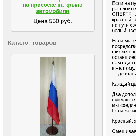
Если на пу
на присоске на крыло
расслоитс
автомобиля
СПЕКТР … 
красный, 
Цена 550 руб.
на пути с
белый цвет
Если мы с
Каталог товаров
посредств
фиолетовы
оставшиес
нам один 
к желтому,
— дополни
Каждый цв
Два допол
нуждаются
мы соедин
Если же мы
Красный, 
Смешивая 