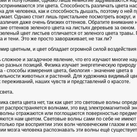
ами и полутонами, однако лишь немногие задумываются над
оспринимаются эти цвета. Способность различать цвета на
а для человека, как и способность дышать, поэтому о ней 
умает. Однако стоит лишь пристальнее посмотреть вокруг, 
различия даже очень близких оттенков. Обратите внимание 
зие оттенков зеленого цвета на листьях деревьев за окном.
зеленый цвет листьев отличается от зеленого цвета травы.
а и тени. Это же просто завораживает, не так ли?
мир цветным, и цвет обладает огромной силой воздействия 
 сложное и загадочное явление, что его изучают многие нау
о разных позиций. Физика изучает энергетическую природу 
 - способы измерения цвета, биология - значение цвета в
ельности животных и растений. Для художника видимый цве
 переживаний, наших чувств и представлений о красоте.
света.
ика света цвета нет, так как цвет это световые волны опре
ет распространяется волнами, это вид электромагнитной эн
волны отражаются или поглощаются поверхностью предме
яются нам цветом. Световые волны сами по себе не имеют 
только при восприятии этих волн человеческим глазом и мо
нии мозга человека распознавать эти волны ещё существует