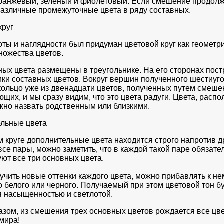
ранжевый, зеленый и фиолетовый. Если смешение продолж
различные промежуточные цвета в ряду составных.
круг
оты и наглядности был придуман цветовой круг как геометр
ножества цветов.
ных цвета размещены в треугольнике. На его сторонах пос
ики составных цветов. Вокруг вершин полученного шестиуг
кольцо уже из двенадцати цветов, полученных путем смеше
ющих, и мы сразу видим, что это цвета радуги. Цвета, расп
жно назвать родственным или близкими.
льные цвета
м круге дополнительные цвета находится строго напротив др
все пары, можно заметить, что в каждой такой паре обязате
уют все три основных цвета.
учить новые оттенки каждого цвета, можно прибавлять к не
о белого или черного. Получаемый при этом цветовой тон б
я насыщенностью и светлотой.
азом, из смешения трех основных цветов рождается все цв
 мира!