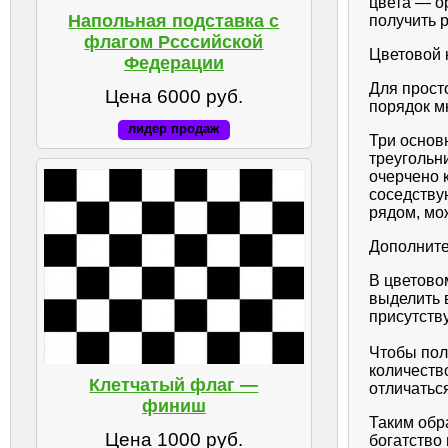
цвета — о
Напольная подставка с
получить 
флагом Рсссийской
Цветовой 
Федерации
Для прост
Цена 6000 руб.
порядок м
лидер продаж
Три основ
треугольн
очерчено 
соседству
рядом, мо
Дополните
В цветово
выделить 
присутств
Чтобы пол
количеств
Клетчатый флаг —
отличатьс
финиш
Таким обр
Цена 1000 руб.
богатство