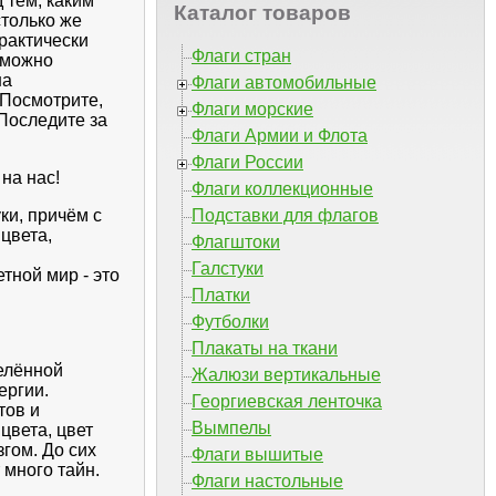
 тем, каким
Каталог товаров
столько же
практически
Флаги стран
и можно
на
Флаги автомобильные
 Посмотрите,
Флаги морские
 Последите за
Флаги Армии и Флота
Флаги России
на нас!
Флаги коллекционные
ки, причём с
Подставки для флагов
цвета,
Флагштоки
Галстуки
тной мир - это
Платки
Футболки
Плакаты на ткани
делённой
Жалюзи вертикальные
ергии.
Георгиевская ленточка
тов и
Вымпелы
цвета, цвет
згом. До сих
Флаги вышитые
 много тайн.
Флаги настольные