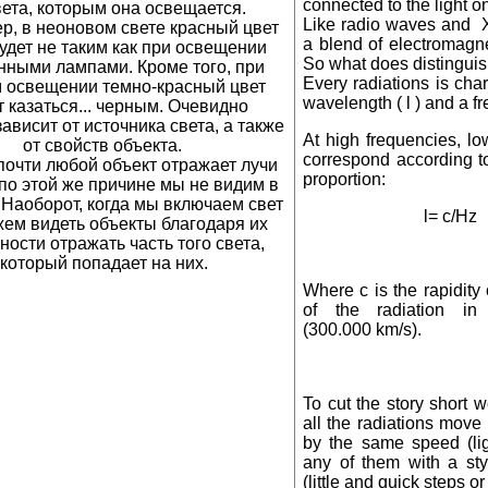
connected to the light o
вета, которым она освещается.
Like radio waves and X 
р, в неоновом свете красный цвет
a blend of electromagne
будет не таким как при освещении
So what does distingui
нными лампами. Кроме того, при
Every radiations is cha
 освещении темно-красный цвет
wavelength ( l ) and a f
т казаться... черным. Очевидно
зависит от источника света, а также
At high frequencies, l
от свойств объекта.
correspond according to
 почти любой объект отражает лучи
proportion:
 по этой же причине мы не видим в
 Наоборот, когда мы включаем свет
l= c/Hz
ем видеть объекты благодаря их
ности отражать часть того света,
который попадает на них.
Where c is the rapidity
of the radiation i
(300.000 km/s).
To cut the story short 
all the radiations move
by the same speed (li
any of them with a st
(little and quick steps or