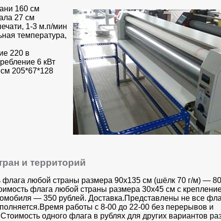
ани 160 см
ала 27 см
ечати, 1-3 м.п/мин
ная температура,
е 220 в
ребление 6 кВт
 см 205*67*128
тран и территорий
 флага любой страны размера 90х135 см (шёлк 70 г/м) — 8
оимость флага любой страны размера 30x45 см с креплени
томобиля — 350 рублей. Доставка.Представлены не все фла
аполняется.Время работы с 8-00 до 22-00 без перерывов и
Стоимость одного флага в рублях для других вариантов раз