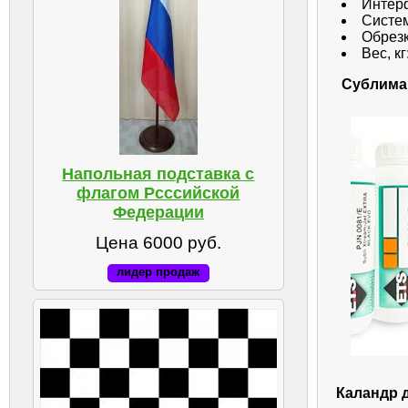
Интерф
Систем
Обрезк
Вес, кг
Сублима
Напольная подставка с
флагом Рсссийской
Федерации
Цена 6000 руб.
лидер продаж
Каландр 