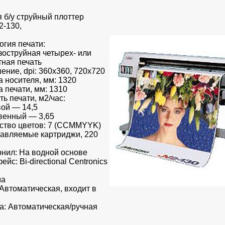
 б/у струйный плоттер
2-130,
огия печати:
оструйная четырех- или
ная печать
ение, dpi: 360x360, 720x720
 носителя, мм: 1320
 печати, мм: 1310
ь печати, м2/час:
ой — 14,5
венный — 3,65
ство цветов: 7 (CСMMYYK)
авляемые картриджи, 220
рнил: На водной основе
йс: Bi-directional Centronics
ма
Автоматическая, входит в
а: Автоматическая/ручная