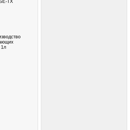
ASE-TX
изводство
тающих
 1л