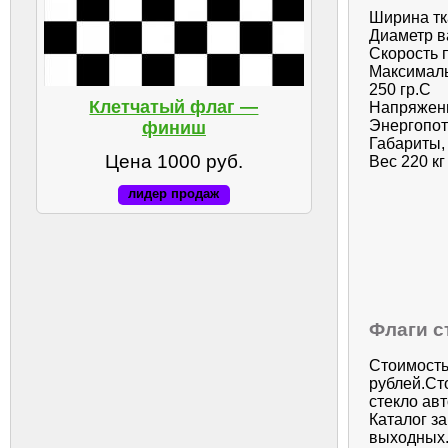
Ширина тк
Диаметр в
Скорость п
Максималь
250 гр.С
Клетчатый флаг —
Напряжени
Энергопот
финиш
Габариты,
Цена 1000 руб.
Вес 220 кг
лидер продаж
Флаги с
Стоимость
рублей.Ст
стекло ав
Каталог з
выходных.