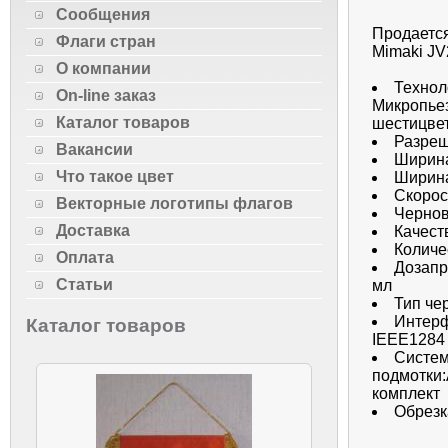
Сообщения
Продается
Флаги стран
Mimaki JV
О компании
Технол
On-line заказ
Микропьез
Каталог товаров
шестицвет
Разреш
Вакансии
Ширина
Что такое цвет
Ширина
Скорост
Векторные логотипы флагов
Чернов
Доставка
Качест
Количе
Оплата
Дозапр
Статьи
мл
Тип че
Интерфе
Каталог товаров
IEEE1284
Систе
подмотки:
комплект
Обрезк