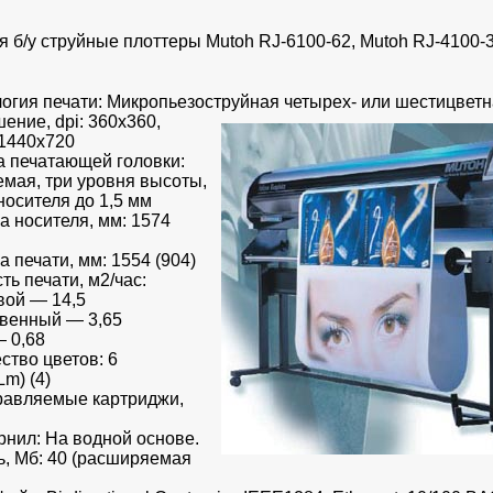
 б/у струйные плоттеры Mutoh RJ-6100-62, Mutoh RJ-4100-
огия печати: Микропьезоструйная четырех- или шестицветн
ение, dpi: 360x360,
 1440x720
 печатающей головки:
емая, три уровня высоты,
осителя до 1,5 мм
 носителя, мм: 1574
 печати, мм: 1554 (904)
ть печати, м2/час:
вой — 14,5
твенный — 3,65
 0,68
ство цветов: 6
m) (4)
равляемые картриджи,
рнил: На водной основе.
, Мб: 40 (расширяемая