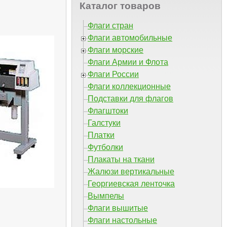
Каталог товаров
Флаги стран
Флаги автомобильные
Флаги морские
Флаги Армии и Флота
Флаги России
Флаги коллекционные
Подставки для флагов
Флагштоки
Галстуки
Платки
Футболки
Плакаты на ткани
Жалюзи вертикальные
Георгиевская ленточка
Вымпелы
Флаги вышитые
Флаги настольные