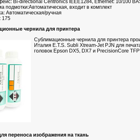
ейс: Bi-directional Centronics IEEE1284, Ethernet: 10/100 B
а подмотки:Автоматическая, входит в комплект
а: Автоматическая/ручная
: 175
ционные чернила для принтера
Сублимационные чернила для принтера про
Италия E.T.S. Subli Xtream-Jet PJN для печа
головок Epson DX5, DX7 и PrecisionCore TFP
для переноса изображения на ткань