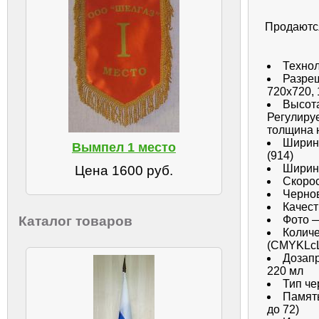
Продаются
Технол
Разреш
720x720,
Высота
Регулиру
толщина н
Ширина
Вымпел 1 место
(914)
Ширина
Цена 1600 руб.
Скорос
Черно
Качес
Каталог товаров
Фото —
Количе
(CMYKLcL
Дозап
220 мл
Тип че
Память
до 72)