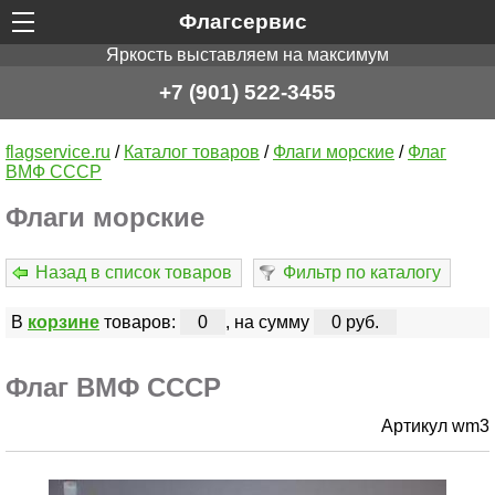
Флагсервис
Яркость выставляем на максимум
+7 (901) 522-3455
flagservice.ru
/
Каталог товаров
/
Флаги морские
/
Флаг
ВМФ СССР
Флаги морские
Назад в список товаров
Фильтр по каталогу
В
корзине
товаров:
0
, на сумму
0 руб.
Флаг ВМФ СССР
Артикул wm3