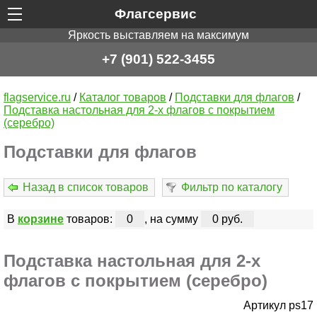
Флагсервис
Яркость выставляем на максимум
+7 (901) 522-3455
flagservice.ru
/
Каталог товаров
/
Подставки для флагов
/
Подставка настольная для 2-х флагов с покрытием
(серебро)
Подставки для флагов
Назад в список товаров
Фильтр по каталогу
В
корзине
товаров:
0
, на сумму
0 руб.
Подставка настольная для 2-х
флагов с покрытием (серебро)
Артикул ps17