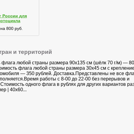
г России для
отоцикла
на 800 руб.
тран и территорий
 флага любой страны размера 90х135 см (шёлк 70 г/м) — 8
оимость флага любой страны размера 30x45 см с креплени
томобиля — 350 рублей. Доставка.Представлены не все фла
аполняется.Время работы с 8-00 до 22-00 без перерывов и
Стоимость одного флага в рублях для других вариантов раз
ер | 40х60...