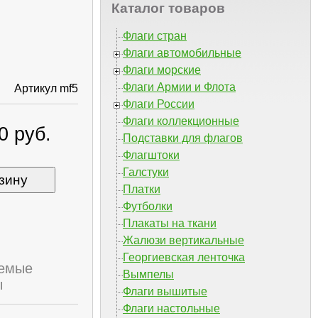
Каталог товаров
Флаги стран
Флаги автомобильные
Флаги морские
Флаги Армии и Флота
Артикул mf5
Флаги России
Флаги коллекционные
0 руб.
Подставки для флагов
Флагштоки
Галстуки
зину
Платки
Футболки
Плакаты на ткани
Жалюзи вертикальные
Георгиевская ленточка
емые
Вымпелы
ы
Флаги вышитые
Флаги настольные