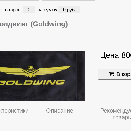
е
товаров:
0
, на сумму
0 руб.
олдвинг (Goldwing)
Цена 80
В кор
ктеристики
Описание
Рекоменду
товар