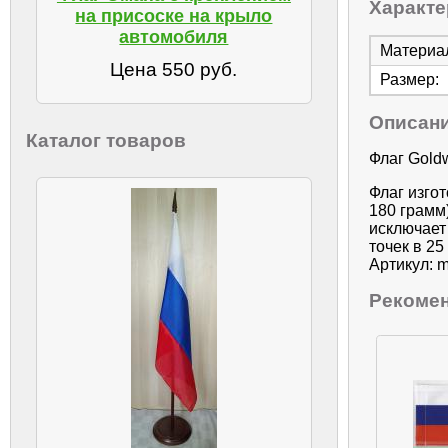
Характе
на присоске на крыло
автомобиля
Материа
Цена 550 руб.
Размер:
Описан
Каталог товаров
Флаг Gold
Флаг изго
180 грамм
исключает
точек в 25
Артикул: m
Рекоме