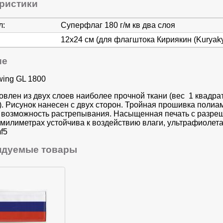
ристики
л:
Суперфлаг 180 г/м кв два слоя
12х24 см (для флагштока Кириякин (Kuryaky
ие
wing GL 1800
товлен из двух слоев наиболее прочной ткани (вес 1 квадра
). Рисунок нанесен с двух сторон. Тройная прошивка поли
 возможность растрепывания. Насыщенная печать с разре
 милиметрах устойчива к воздействию влаги, ультрафиолета
f5
ндуемые товары