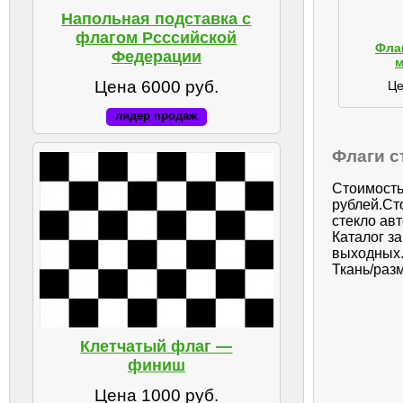
Напольная подставка с
флагом Рсссийской
Фла
Федерации
м
Цена 6000 руб.
Це
лидер продаж
Флаги с
Стоимость
рублей.Ст
стекло ав
Каталог з
выходных.
Ткань/разм
Клетчатый флаг —
финиш
Цена 1000 руб.