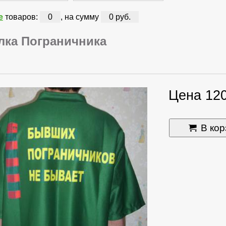
е
товаров:
0
, на сумму
0 руб.
лка Пограничника
Цена 120
В кор