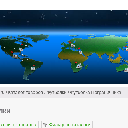
.ru
/
Каталог товаров
/
Футболки
/
Футболка Пограничника
лки
в список товаров
Фильтр по каталогу