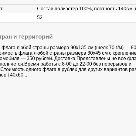
л:
Состав полиэстер 100%, плотность 140г/м. 
52
тран и территорий
 флага любой страны размера 90х135 см (шёлк 70 г/м) — 8
оимость флага любой страны размера 30x45 см с креплени
томобиля — 350 рублей. Доставка.Представлены не все фла
аполняется.Время работы с 8-00 до 22-00 без перерывов и
Стоимость одного флага в рублях для других вариантов раз
ер | 40х60...