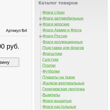
Каталог товаров
Флаги стран
Флаги автомобильные
Флаги морские
Флаги Армии и Флота
Артикул fb4
Флаги России
Флаги коллекционные
0 руб.
Подставки для флагов
Флагштоки
Галстуки
зину
Платки
Футболки
Плакаты на ткани
Жалюзи вертикальные
Георгиевская ленточка
Вымпелы
Флаги вышитые
Флаги настольные