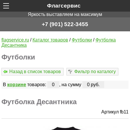
Флагсервис
Яркость выставляем на максимум
+7 (901) 522-3455
flagservice.ru
/
Каталог товаров
/
Футболки
/
Футболка
Десантника
Футболки
Назад в список товаров
Фильтр по каталогу
В
корзине
товаров:
0
, на сумму
0 руб.
Футболка Десантника
Артикул fb11