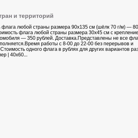
тран и территорий
 флага любой страны размера 90х135 см (шёлк 70 г/м) — 8
оимость флага любой страны размера 30x45 см с креплени
томобиля — 350 рублей. Доставка.Представлены не все фла
аполняется.Время работы с 8-00 до 22-00 без перерывов и
Стоимость одного флага в рублях для других вариантов раз
ер | 40х60...