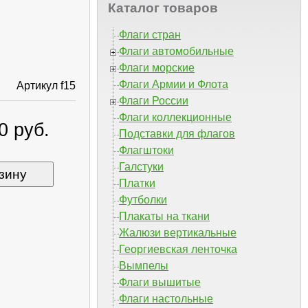
Каталог товаров
Флаги стран
Флаги автомобильные
Флаги морские
Флаги Армии и Флота
Артикул f15
Флаги России
Флаги коллекционные
0 руб.
Подставки для флагов
Флагштоки
Галстуки
зину
Платки
Футболки
Плакаты на ткани
Жалюзи вертикальные
Георгиевская ленточка
Вымпелы
Флаги вышитые
Флаги настольные