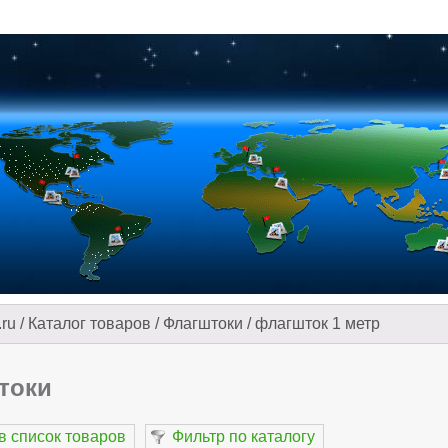
.ru
/
Каталог товаров
/
Флагштоки
/
флагшток 1 метр
токи
в список товаров
Фильтр по каталогу