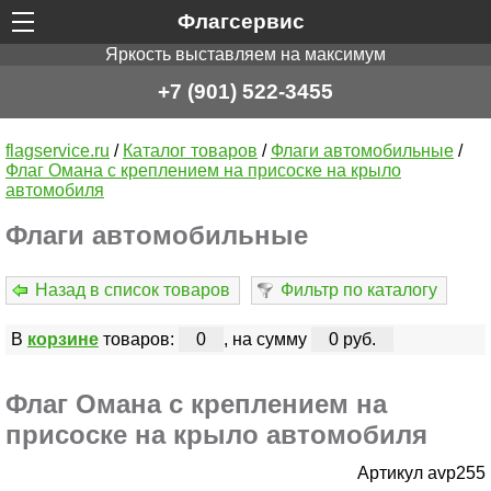
Флагсервис
Яркость выставляем на максимум
+7 (901) 522-3455
flagservice.ru
/
Каталог товаров
/
Флаги автомобильные
/
Флаг Омана с креплением на присоске на крыло
автомобиля
Флаги автомобильные
Назад в список товаров
Фильтр по каталогу
В
корзине
товаров:
0
, на сумму
0 руб.
Флаг Омана с креплением на
присоске на крыло автомобиля
Артикул avp255