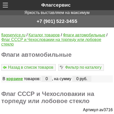
Флагсервис
Яркость выставляем на максимум
+7 (901) 522-3455
flagservice.ru
/
Каталог товаров
/
Флаги автомобильные
/
Флаг СССР и Чехословакии на торпеду или лобовое
стекло
Флаги автомобильные
Назад в список товаров
Фильтр по каталогу
В
корзине
товаров:
0
, на сумму
0 руб.
Флаг СССР и Чехословакии на
торпеду или лобовое стекло
Артикул av3716