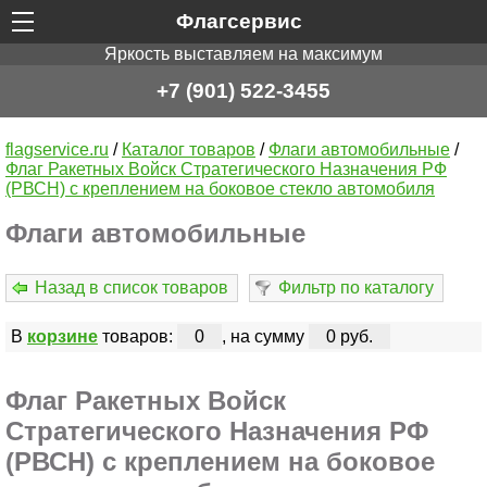
Флагсервис
Яркость выставляем на максимум
+7 (901) 522-3455
flagservice.ru
/
Каталог товаров
/
Флаги автомобильные
/
Флаг Ракетных Войск Стратегического Назначения РФ
(РВСН) с креплением на боковое стекло автомобиля
Флаги автомобильные
Назад в список товаров
Фильтр по каталогу
В
корзине
товаров:
0
, на сумму
0 руб.
Флаг Ракетных Войск
Стратегического Назначения РФ
(РВСН) с креплением на боковое