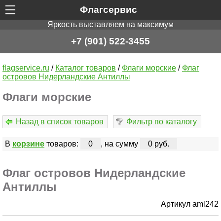
Флагсервис
Яркость выставляем на максимум
+7 (901) 522-3455
flagservice.ru
/
Каталог товаров
/
Флаги морские
/
Флаг
островов Нидерландские Антиллы
Флаги морские
Назад в список товаров
Фильтр по каталогу
В
корзине
товаров:
0
, на сумму
0 руб.
Флаг островов Нидерландские
Антиллы
Артикул aml242