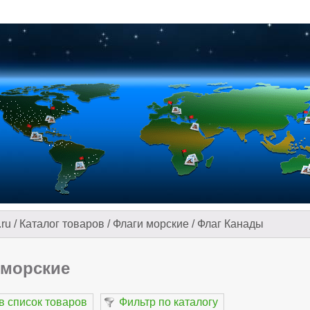
.ru
/
Каталог товаров
/
Флаги морские
/
Флаг Канады
 морские
в список товаров
Фильтр по каталогу