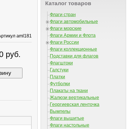
Каталог товаров
Флаги стран
Флаги автомобильные
Флаги морские
Флаги Армии и Флота
Артикул aml181
Флаги России
Флаги коллекционные
0 руб.
Подставки для флагов
Флагштоки
Галстуки
зину
Платки
Футболки
Плакаты на ткани
Жалюзи вертикальные
Георгиевская ленточка
Вымпелы
Флаги вышитые
Флаги настольные