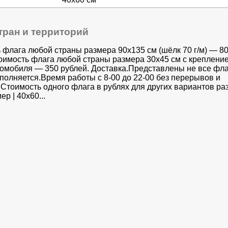
тран и территорий
 флага любой страны размера 90х135 см (шёлк 70 г/м) — 8
оимость флага любой страны размера 30x45 см с креплени
томобиля — 350 рублей. Доставка.Представлены не все фла
аполняется.Время работы с 8-00 до 22-00 без перерывов и
Стоимость одного флага в рублях для других вариантов раз
ер | 40х60...