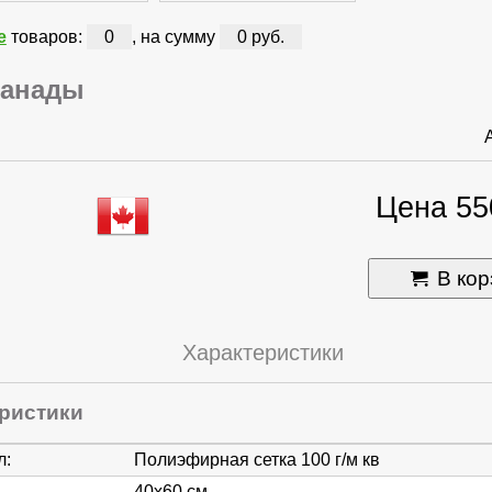
е
товаров:
0
, на сумму
0 руб.
Канады
Цена 55
В кор
Характеристики
ристики
л:
Полиэфирная сетка 100 г/м кв
40х60 см