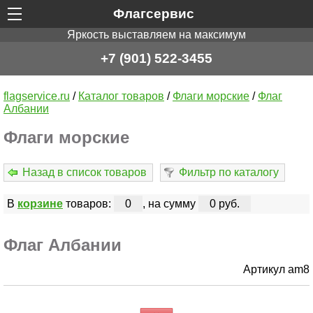
Флагсервис
Яркость выставляем на максимум
+7 (901) 522-3455
flagservice.ru
/
Каталог товаров
/
Флаги морские
/
Флаг
Албании
Флаги морские
Назад в список товаров
Фильтр по каталогу
В
корзине
товаров:
0
, на сумму
0 руб.
Флаг Албании
Артикул am8