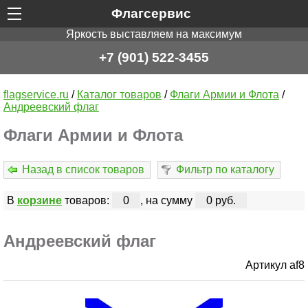
Флагсервис
Яркость выставляем на максимум
+7 (901) 522-3455
flagservice.ru
/
Каталог товаров
/
Флаги Армии и Флота
/
Андреевский флаг
Флаги Армии и Флота
Назад в список товаров
Фильтр по каталогу
В
корзине
товаров:
0
, на сумму
0 руб.
Андреевский флаг
Артикул af8