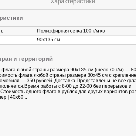
Характеристики
ристики
л:
Полиэфирная сетка 100 г/м кв
90х135 см
тран и территорий
 флага любой страны размера 90х135 см (шёлк 70 г/м) — 8
оимость флага любой страны размера 30x45 см с креплени
томобиля — 350 рублей. Доставка.Представлены не все фла
аполняется.Время работы с 8-00 до 22-00 без перерывов и
Стоимость одного флага в рублях для других вариантов раз
ер | 40х60...