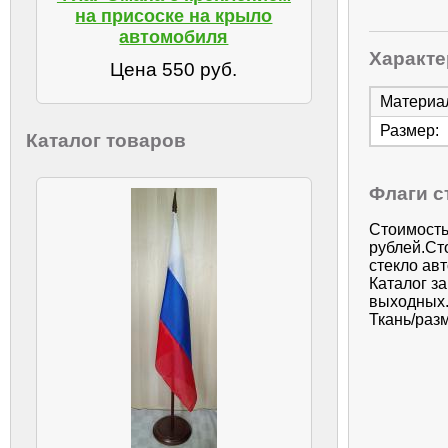
на присоске на крыло
автомобиля
Характе
Цена 550 руб.
Материа
Размер:
Каталог товаров
Флаги с
Стоимость
рублей.Ст
стекло ав
Каталог з
выходных.
Ткань/разм