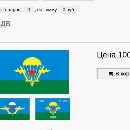
е
товаров:
0
, на сумму
0 руб.
ВДВ
Цена 100
В кор