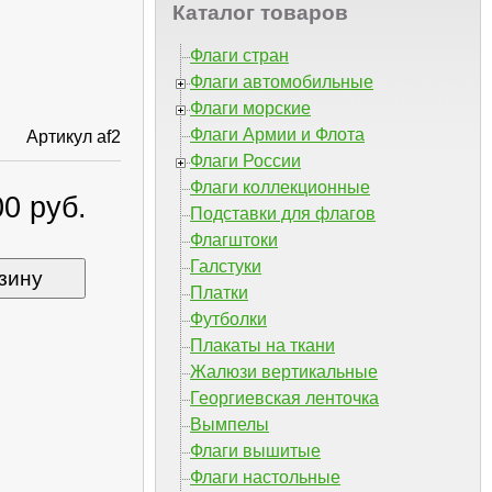
Каталог товаров
Флаги стран
Флаги автомобильные
Флаги морские
Флаги Армии и Флота
Артикул af2
Флаги России
Флаги коллекционные
0 руб.
Подставки для флагов
Флагштоки
Галстуки
зину
Платки
Футболки
Плакаты на ткани
Жалюзи вертикальные
Георгиевская ленточка
Вымпелы
Флаги вышитые
Флаги настольные