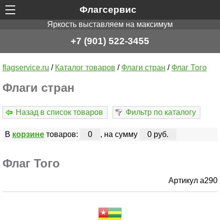
Флагсервис
Яркость выставляем на максимум
+7 (901) 522-3455
flagservice.ru
/
Каталог товаров
/
Флаги стран
/
Флаг Того
Флаги стран
Назад в список товаров
Фильтр по каталогу
В
корзине
товаров:
0
, на сумму
0 руб.
Флаг Того
Артикул a290