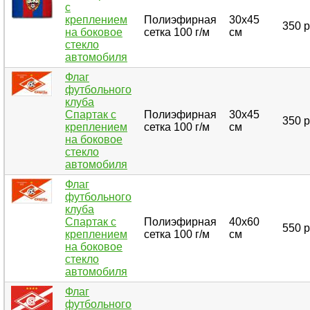
с
креплением
Полиэфирная
30х45
350 р
на боковое
сетка 100 г/м
см
стекло
автомобиля
Флаг
футбольного
клуба
Спартак с
Полиэфирная
30х45
350 р
креплением
сетка 100 г/м
см
на боковое
стекло
автомобиля
Флаг
футбольного
клуба
Спартак с
Полиэфирная
40х60
550 р
креплением
сетка 100 г/м
см
на боковое
стекло
автомобиля
Флаг
футбольного