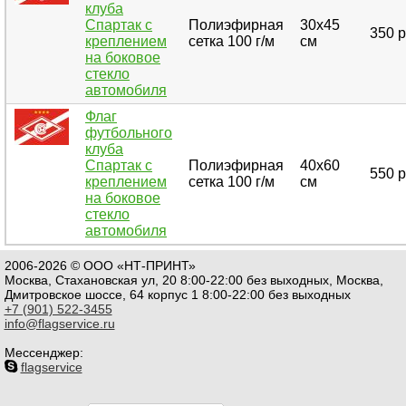
клуба
Спартак с
Полиэфирная
30х45
350 р
креплением
сетка 100 г/м
см
на боковое
стекло
автомобиля
Флаг
футбольного
клуба
Спартак с
Полиэфирная
40х60
550 р
креплением
сетка 100 г/м
см
на боковое
стекло
автомобиля
2006-2026 © ООО «НТ-ПРИНТ»
Москва, Стахановская ул, 20 8:00-22:00 без выходных, Москва,
Дмитровское шоссе, 64 корпус 1 8:00-22:00 без выходных
+7 (901) 522-3455
info@flagservice.ru
Мессенджер:
flagservice