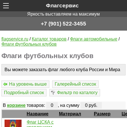
Флагсервис
Яркость выставляем на максимум
+7 (901) 522-3455
flagservice.ru
/
Каталог товаров
/
Флаги автомобильные
/
Флаги футбольных клубов
Флаги футбольных клубов
Вы можете заказать флаг любого клуба России и Мира
На уровень выше
Галерейный список
Подробный список
Фильтр по каталогу
В
корзине
товаров:
0
, на сумму
0 руб.
Название
Материал
Размер
Ц
Флаг ЦСКА с