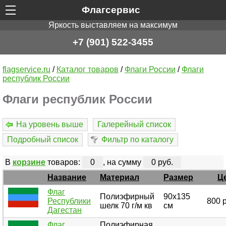
Флагсервис
Яркость выставляем на максимум
+7 (901) 522-3455
flagservice.ru
/
Каталог товаров
/
Флаги России
/
Флаги
республик России
Флаги республик России
На уровень выше
Галерейный список
Подробный список
Фильтр по каталогу
В
корзине
товаров:
0
, на сумму
0 руб.
Название
Материал
Размер
Ц
Флаг
Полиэфирный
90х135
Республики
800 
шелк 70 г/м кв
см
Дагестан
Флаг
Полиэфирная