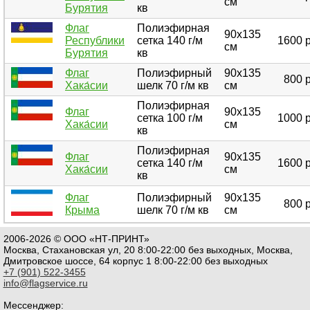
см
Бурятия
кв
Флаг
Полиэфирная
90х135
Республики
сетка 140 г/м
1600 р
см
Бурятия
кв
Флаг
Полиэфирный
90х135
800 
Хака́сии
шелк 70 г/м кв
см
Полиэфирная
Флаг
90х135
сетка 100 г/м
1000 р
Хака́сии
см
кв
Полиэфирная
Флаг
90х135
сетка 140 г/м
1600 р
Хака́сии
см
кв
Флаг
Полиэфирный
90х135
800 
Крыма
шелк 70 г/м кв
см
2006-2026 © ООО «НТ-ПРИНТ»
Москва, Стахановская ул, 20 8:00-22:00 без выходных, Москва,
Дмитровское шоссе, 64 корпус 1 8:00-22:00 без выходных
+7 (901) 522-3455
info@flagservice.ru
Мессенджер: