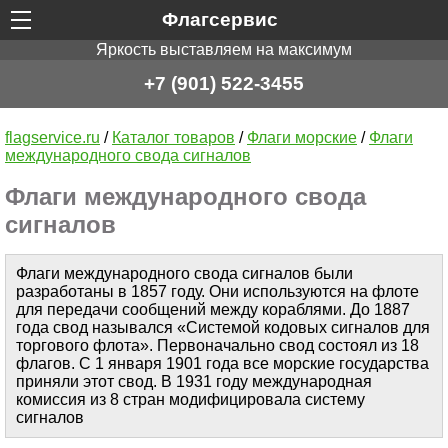
Флагсервис
Яркость выставляем на максимум
+7 (901) 522-3455
flagservice.ru
/
Каталог товаров
/
Флаги морские
/
Флаги
международного свода сигналов
Флаги международного свода
сигналов
Флаги международного свода сигналов были
разработаны в 1857 году. Они используются на флоте
для передачи сообщений между кораблями. До 1887
года свод назывался «Системой кодовых сигналов для
торгового флота». Первоначально свод состоял из 18
флагов. С 1 января 1901 года все морские государства
приняли этот свод. В 1931 году международная
комиссия из 8 стран модифицировала систему
сигналов