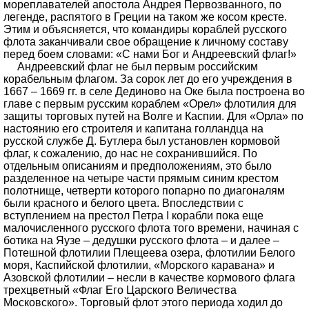
мореплавателей апостола Андрея Первозванного, по
легенде, распятого в Греции на таком же косом кресте.
Этим и объясняется, что командиры кораблей русского
флота заканчивали свое обращение к личному составу
перед боем словами: «С нами Бог и Андреевский флаг!»
Андреевский флаг не был первым российским
корабельным флагом. За сорок лет до его учреждения в
1667 – 1669 гг. в селе Дединово на Оке была построена во
главе с первым русским кораблем «Орел» флотилия для
защиты торговых путей на Волге и Каспии. Для «Орла» по
настоянию его строителя и капитана голландца на
русской службе Д. Бутлера был установлен кормовой
флаг, к сожалению, до нас не сохранившийся. По
отдельным описаниям и предположениям, это было
разделенное на четыре части прямым синим крестом
полотнище, четверти которого попарно по диагоналям
были красного и белого цвета. Впоследствии с
вступлением на престол Петра I корабли пока еще
малочисленного русского флота того времени, начиная с
ботика на Яузе – дедушки русского флота – и далее –
Потешной флотилии Плещеева озера, флотилии Белого
моря, Каспийской флотилии, «Морского каравана» и
Азовской флотилии – несли в качестве кормового флага
трехцветный «Флаг Его Царского Величества
Московского». Торговый флот этого периода ходил до