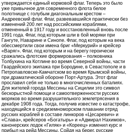
утверждается единый кормовой флаг. Теперь это было
уже привычное для современного флота белое
полотнище с голубым диагональным крестом –
Андреевский флаг. Флаг, развевавшийся практически без
изменений 200 лет над российскими кораблями,
отмененный в 1917 году и восстановленный вновь после
1991 года. Флаг, под которым шли в бой моряки при
Гангуте, Наварине и Синопе. Флаг, под которым на века
обессмертили свои имена бриг «Меркурий» и крейсер
«Варяг». Флаг, под которым и на берегу героически
сражались флотские формирования – полковника
Толбухина на Котлине во время Северной войны, части
Гвардейского экипажа при Бородине, в Севастополе и в
Петропавловске-Камчатском во время Крымской войны,
при драматической обороне Порт-Артура. Этот флаг
прославил себя не только в многочисленных баталиях.
Для жителей города Мессины на Сицилии это символ
бескорыстной помощи и самоотверженности русских
моряков во время разрушительного землетрясения в
декабре 1908 года. Тогда, получив известие о катастрофе,
находящийся в средиземноморском плавании отряд
русских кораблей в составе линкоров «Цесаревич» и
«Слава», крейсеров «Богатырь» и «Адмирал Нахимов»,
канонерских лодок «Гиляк» и «Кореец» изменил курс и
прибыл на рейд Мессины. Сойдя на берег, русские