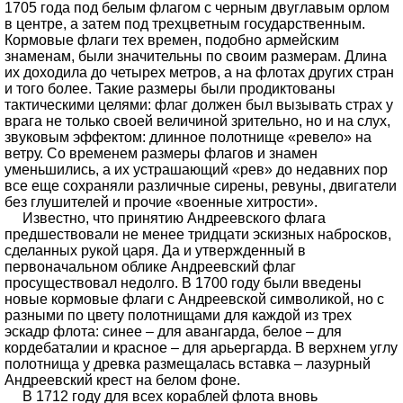
1705 года под белым флагом с черным двуглавым орлом
в центре, а затем под трехцветным государственным.
Кормовые флаги тех времен, подобно армейским
знаменам, были значительны по своим размерам. Длина
их доходила до четырех метров, а на флотах других стран
и того более. Такие размеры были продиктованы
тактическими целями: флаг должен был вызывать страх у
врага не только своей величиной зрительно, но и на слух,
звуковым эффектом: длинное полотнище «ревело» на
ветру. Со временем размеры флагов и знамен
уменьшились, а их устрашающий «рев» до недавних пор
все еще сохраняли различные сирены, ревуны, двигатели
без глушителей и прочие «военные хитрости».
Известно, что принятию Андреевского флага
предшествовали не менее тридцати эскизных набросков,
сделанных рукой царя. Да и утвержденный в
первоначальном облике Андреевский флаг
просуществовал недолго. В 1700 году были введены
новые кормовые флаги с Андреевской символикой, но с
разными по цвету полотнищами для каждой из трех
эскадр флота: синее – для авангарда, белое – для
кордебаталии и красное – для арьергарда. В верхнем углу
полотнища у древка размещалась вставка – лазурный
Андреевский крест на белом фоне.
В 1712 году для всех кораблей флота вновь