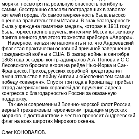
моряки, несмотря на реальную опасность погибнуть
самим, бесстрашно спасали пострадавших в завалах
жителей города. Их самоотверженность была высоко
оценена правительством Италии. В знак благодарности
была учреждена памятная медаль, которая в 1911 году
была торжественно вручена жителями Мессины экипажу
приглашенного для этого торжества крейсера «Аврора».
Наверное, нельзя не напомнить и то, что Андреевский
флаг стал практически основной причиной завершения
гражданской войны в США. В разгар войны в сентябре
1863 года эскадры контр-адмиралов А.А. Попова и С.С.
Лесовского бросили якоря на рейде Нью-Йорка и Сан-
Франциско. Приход русских кораблей предотвратил
вмешательство в войну Англии и обеспечил тем самым
победу «северян». Спустя три года в Кронштадт прибыл
отряд американских кораблей для вручения адреса
конгресса с благодарностью России за оказанную
поддержку.
Так же и современный Военно-морской флот России,
верный трехвековым героическим традициям русских
моряков, с достоинством и честью проносит Андреевский
флаг на всех широтах Мирового океана.
Олег КОНОВАЛОВ.