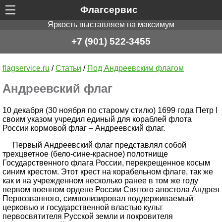
Флагсервис
Яркость выставляем на максимум
+7 (901) 522-3455
flagservice.ru
/
Статьи
/
Под Андреевским флагом
Андреевский флаг
10 декабря (30 ноября по старому стилю) 1699 года Петр I
своим указом учредил единый для кораблей флота
России кормовой флаг – Андреевский флаг.
Первый Андреевский флаг представлял собой
трехцветное (бело-сине-красное) полотнище
Государственного флага России, перекрещенное косым
синим крестом. Этот крест на корабельном флаге, так же
как и на учрежденном несколько ранее в том же году
первом военном ордене России Святого апостола Андрея
Первозванного, символизировал поддерживаемый
церковью и государственной властью культ
первосвятителя Русской земли и покровителя