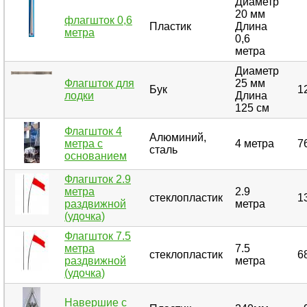
Диаметр
20 мм
флагшток 0,6
Пластик
Длина
метра
0,6
метра
Диаметр
Флагшток для
25 мм
Бук
1
лодки
Длина
125 см
Флагшток 4
Алюминий,
метра с
4 метра
7
сталь
основанием
Флагшток 2.9
метра
2.9
стеклопластик
1
раздвижной
метра
(удочка)
Флагшток 7.5
метра
7.5
стеклопластик
6
раздвижной
метра
(удочка)
Навершие с