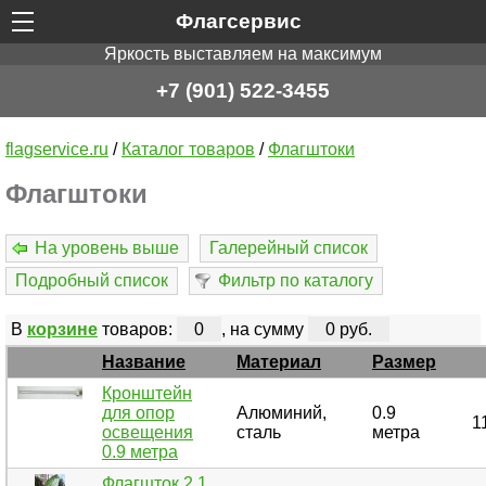
Флагсервис
Яркость выставляем на максимум
+7 (901) 522-3455
flagservice.ru
/
Каталог товаров
/
Флагштоки
Флагштоки
На уровень выше
Галерейный список
Подробный список
Фильтр по каталогу
В
корзине
товаров:
0
, на сумму
0 руб.
Название
Материал
Размер
Кронштейн
для опор
Алюминий,
0.9
1
освещения
сталь
метра
0.9 метра
Флагшток 2.1