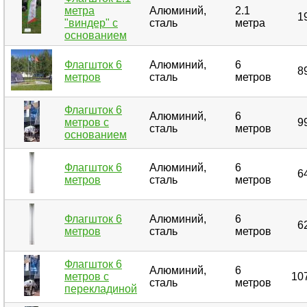
метра
Алюминий,
2.1
1
"виндер" с
сталь
метра
основанием
Флагшток 6
Алюминий,
6
8
метров
сталь
метров
Флагшток 6
Алюминий,
6
метров с
9
сталь
метров
основанием
Флагшток 6
Алюминий,
6
6
метров
сталь
метров
Флагшток 6
Алюминий,
6
6
метров
сталь
метров
Флагшток 6
Алюминий,
6
метров с
10
сталь
метров
перекладиной