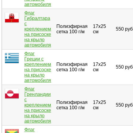
автомобиля
Флаг
Гибралтара
с
Полиэфирная
17х25
креплением
550 руб
сетка 100 г/м
см
на присоске
на крыло
автомобиля
Флаг
Греции с
креплением
Полиэфирная
17х25
550 руб
на присоске
сетка 100 г/м
см
на крыло
автомобиля
Флаг
Гренландии
с
Полиэфирная
17х25
креплением
550 руб
сетка 100 г/м
см
на присоске
на крыло
автомобиля
Флаг