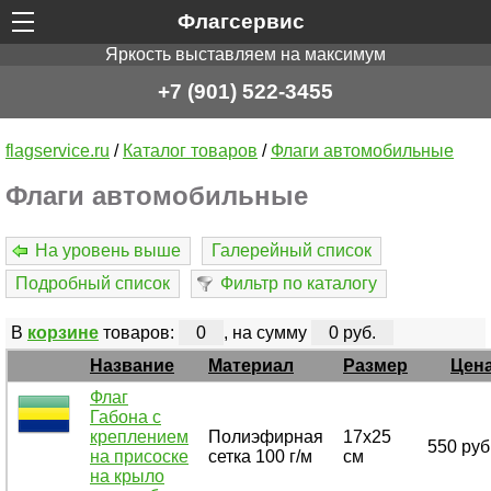
Флагсервис
Яркость выставляем на максимум
+7 (901) 522-3455
flagservice.ru
/
Каталог товаров
/
Флаги автомобильные
Флаги автомобильные
На уровень выше
Галерейный список
Подробный список
Фильтр по каталогу
В
корзине
товаров:
0
, на сумму
0 руб.
Название
Материал
Размер
Цен
Флаг
Габона с
креплением
Полиэфирная
17х25
550 руб
на присоске
сетка 100 г/м
см
на крыло