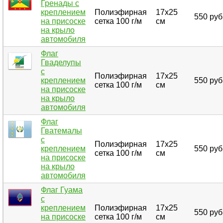
Гренады с
креплением
Полиэфирная
17х25
550 руб
на присоске
сетка 100 г/м
см
на крыло
автомобиля
Флаг
Гваделупы
с
Полиэфирная
17х25
креплением
550 руб
сетка 100 г/м
см
на присоске
на крыло
автомобиля
Флаг
Гватемалы
с
Полиэфирная
17х25
креплением
550 руб
сетка 100 г/м
см
на присоске
на крыло
автомобиля
Флаг Гуама
с
креплением
Полиэфирная
17х25
550 руб
на присоске
сетка 100 г/м
см