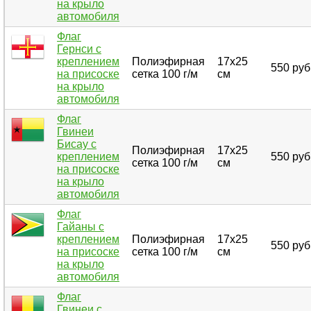
на крыло
автомобиля
Флаг
Гернси с
креплением
Полиэфирная
17х25
550 руб
на присоске
сетка 100 г/м
см
на крыло
автомобиля
Флаг
Гвинеи
Бисау с
Полиэфирная
17х25
креплением
550 руб
сетка 100 г/м
см
на присоске
на крыло
автомобиля
Флаг
Гайаны с
креплением
Полиэфирная
17х25
550 руб
на присоске
сетка 100 г/м
см
на крыло
автомобиля
Флаг
Гвинеи с