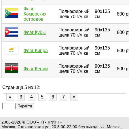
Флаг
Полиэфирный
90х135
Коморских
800 р
шелк 70 г/м кв
см
островов
Полиэфирный
90х135
Флаг Кубы
800 р
шелк 70 г/м кв
см
Полиэфирный
90х135
Флаг Кипра
800 р
шелк 70 г/м кв
см
Полиэфирный
90х135
Флаг Кении
800 р
шелк 70 г/м кв
см
Страница 5 из 12:
«
3
4
5
6
7
»
2006-2026 © ООО «НТ-ПРИНТ»
Москва, Стахановская ул, 20 8:00-22:00 без выходных, Москва,