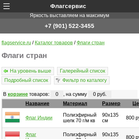
Флагсервис
Яркость выставляем на максимум
+7 (901) 522-3455
flagservice.ru
/
Каталог товаров
/
Флаги стран
Флаги стран
На уровень выше
Галерейный список
Подробный список
Фильтр по каталогу
В
корзине
товаров:
0
, на сумму
0 руб.
Название
Материал
Размер
Це
Полиэфирный
90х135
Флаг Индии
800 р
шелк 70 г/м кв
см
Флаг
Полиэфирный
90х135
800 р