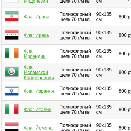
Индонезии
шелк 70 г/м кв
см
Полиэфирный
90х135
Флаг Ирана
800 р
шелк 70 г/м кв
см
Полиэфирный
90х135
Флаг Ирака
800 р
шелк 70 г/м кв
см
Флаг
Полиэфирный
90х135
800 р
Ирландии
шелк 70 г/м кв
см
Флаг
Полиэфирный
90х135
Исламской
800 р
шелк 70 г/м кв
см
Конференции
Полиэфирный
90х135
Флаг Израиля
800 р
шелк 70 г/м кв
см
Полиэфирный
90х135
Флаг Италии
800 р
шелк 70 г/м кв
см
Полиэфирный
90х135
Флаг Йемена
800 р
шелк 70 г/м кв
см